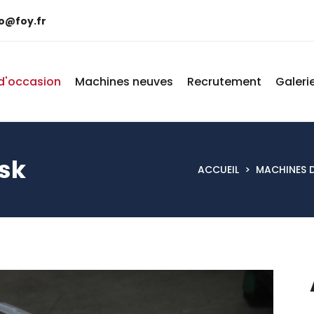
fo@foy.fr
d'occasion
Machines neuves
Recrutement
Galeri
isk
ACCUEIL
>
MACHINES 