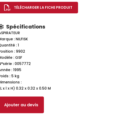
TÉLÉCHARGER LA FICHE PRODUIT
Spécifications
ASPIRATEUR
Marque : NILFISK
Quantité : 1
Position : 9902
Modèle : GSF
N°série : 0057772
Année : 1995
Poids : 5 kg
Dimensions :
L x l x H) 0.32 x 0.32 x 0.50 M
Ajouter au devis