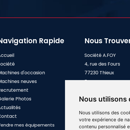
Navigation Rapide
Nous Trouve
Accueil
Société A.FOY
Société
4, rue des Fours
Machines d'occasion
77230 Thieux
Machines neuves
France
Recrutement
Nous utilisons
Galerie Photos
ctualités
Nous utilisons des cook
Contact
votre expérience de na
Vendre mes équipements
contenu personnalisé et