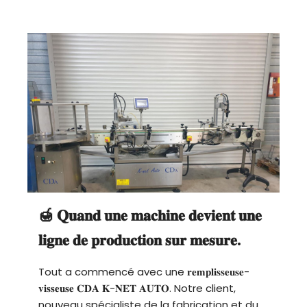
🍯 𝐐𝐮𝐚𝐧𝐝 𝐮𝐧𝐞 𝐦𝐚𝐜𝐡𝐢𝐧𝐞 𝐝𝐞𝐯𝐢𝐞𝐧𝐭 𝐮𝐧𝐞
𝐥𝐢𝐠𝐧𝐞 𝐝𝐞 𝐩𝐫𝐨𝐝𝐮𝐜𝐭𝐢𝐨𝐧 𝐬𝐮𝐫 𝐦𝐞𝐬𝐮𝐫𝐞.
Tout a commencé avec une 𝐫𝐞𝐦𝐩𝐥𝐢𝐬𝐬𝐞𝐮𝐬𝐞-
𝐯𝐢𝐬𝐬𝐞𝐮𝐬𝐞 𝐂𝐃𝐀 𝐊-𝐍𝐄𝐓 𝐀𝐔𝐓𝐎. Notre client,
nouveau spécialiste de la fabrication et du