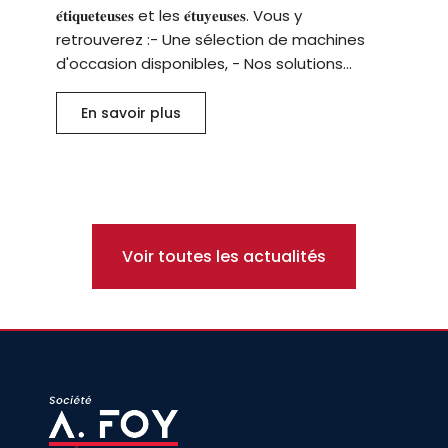
𝐞́𝐭𝐢𝐪𝐮𝐞𝐭𝐞𝐮𝐬𝐞𝐬 et les 𝐞́𝐭𝐮𝐲𝐞𝐮𝐬𝐞𝐬. Vous y
retrouverez :- Une sélection de machines
d'occasion disponibles, - Nos solutions...
En savoir plus
Voir toutes les actualités