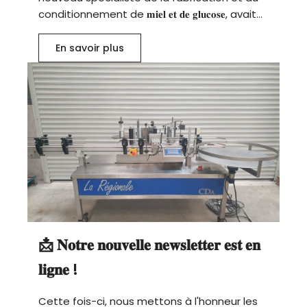
conditionnement de 𝐦𝐢𝐞𝐥 𝐞𝐭 𝐝𝐞 𝐠𝐥𝐮𝐜𝐨𝐬𝐞, avait...
En savoir plus
📩 𝐍𝐨𝐭𝐫𝐞 𝐧𝐨𝐮𝐯𝐞𝐥𝐥𝐞 𝐧𝐞𝐰𝐬𝐥𝐞𝐭𝐭𝐞𝐫 𝐞𝐬𝐭 𝐞𝐧
𝐥𝐢𝐠𝐧𝐞 !
Cette fois-ci, nous mettons à l'honneur les