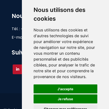
Nous utilisons des
Nous Contacter
cookies
Tél. :
+33(0)1 60 26 83 17
Nous utilisons des cookies et
d'autres technologies de suivi
E-mail :
info@foy.fr
pour améliorer votre expérience
de navigation sur notre site, pour
Suivez-nous
vous montrer un contenu
personnalisé et des publicités
ciblées, pour analyser le trafic de
notre site et pour comprendre la
provenance de nos visiteurs.
J'accepte
©
A.FOY - Matériel d'occasion - 2026
Je refuse
Changer mes préférences