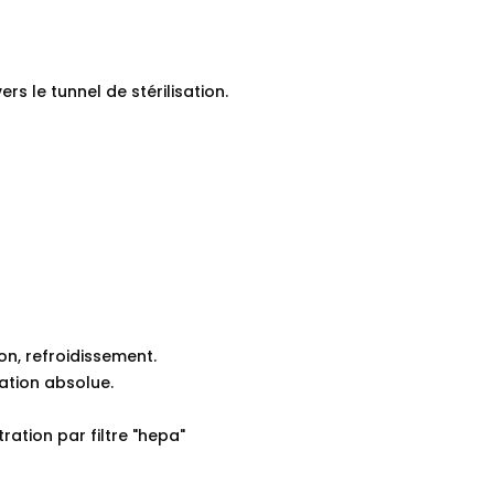
s le tunnel de stérilisation.
on, refroidissement.
sation absolue.
ration par filtre "hepa"