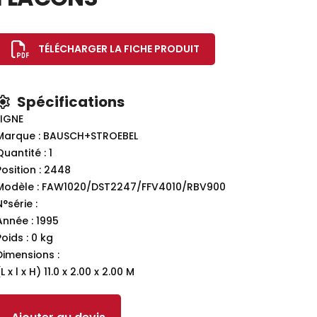
TÉLÉCHARGER LA FICHE PRODUIT
Spécifications
LIGNE
Marque : BAUSCH+STROEBEL
Quantité : 1
Position : 2448
Modèle : FAW1020/DST2247/FFV4010/RBV900
N°série :
Année : 1995
Poids : 0 kg
Dimensions :
L x l x H) 11.0 x 2.00 x 2.00 M