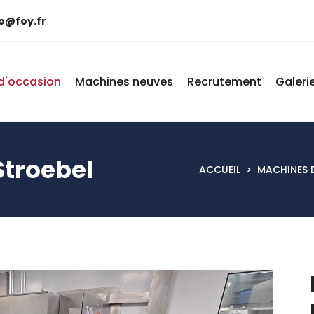
fo@foy.fr
d'occasion
Machines neuves
Recrutement
Galeri
stroebel
ACCUEIL
>
MACHINES 