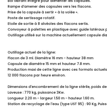
Bol vibrant intégré pour alimenter les capsules.
Rampe d’amener des capsules vers les flacons.
Prise de la capsule à sertir « à la volée ».
Poste de sertissage rotatif.
Etoile de sortie à 8 alvéoles des flacons sertis.
Convoyeur à palettes en plastique avec guide latéraux po
Outillage utilisé sur la machine actuellement capsule d
Outillage actuel de la ligne:
Flacon de 3 ml. Diamètre 16 mm - hauteur 38 mm
Capsule de diamètre 15 mm et hauteur 7.8 mm.
Production maxi de cette ligne avec ces formats actuels
12 000 flacons par heure environ.
Dimensions d'encombrement de la ligne stérile, poids d
Laveuse : 770 kg, puissance 3Kw.
Longueur 2.20 m - largeur 1.50 m - hauteur 1.60 m.
Station de recyclage de l'eau (type UST 95) : 90 Kg, Puiss