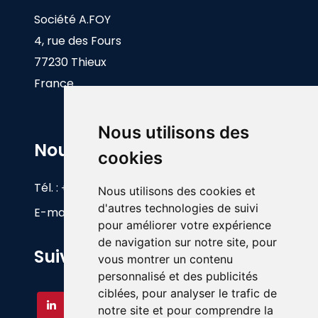
Société A.FOY
4, rue des Fours
77230 Thieux
France
Nous utilisons des
Nous Contacter
cookies
Tél. :
+33(0)1 60 26 83 17
Nous utilisons des cookies et
d'autres technologies de suivi
E-mail :
info@foy.fr
pour améliorer votre expérience
de navigation sur notre site, pour
Suivez-nous
vous montrer un contenu
personnalisé et des publicités
ciblées, pour analyser le trafic de
notre site et pour comprendre la