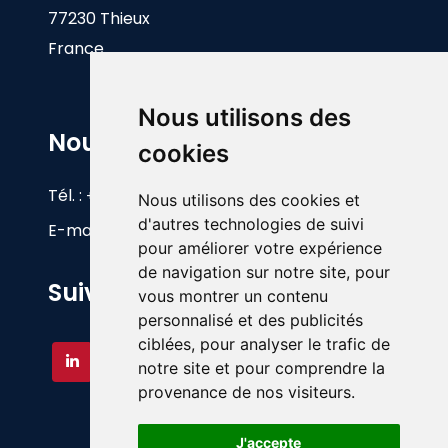
77230 Thieux
France
Nous utilisons des
Nous Contacter
cookies
Tél. :
+33(0)1 60 26 83 17
Nous utilisons des cookies et
d'autres technologies de suivi
E-mail :
info@foy.fr
pour améliorer votre expérience
de navigation sur notre site, pour
Suivez-nous
vous montrer un contenu
personnalisé et des publicités
ciblées, pour analyser le trafic de
notre site et pour comprendre la
provenance de nos visiteurs.
J'accepte