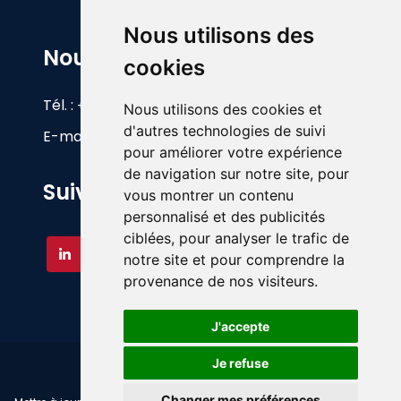
Nous utilisons des
Nous Contacter
cookies
Tél. :
+33(0)1 60 26 83 17
Nous utilisons des cookies et
d'autres technologies de suivi
E-mail :
info@foy.fr
pour améliorer votre expérience
de navigation sur notre site, pour
Suivez-nous
vous montrer un contenu
personnalisé et des publicités
ciblées, pour analyser le trafic de
notre site et pour comprendre la
provenance de nos visiteurs.
J'accepte
©
A.FOY - Matériel d'occasion - 2026
Je refuse
Changer mes préférences