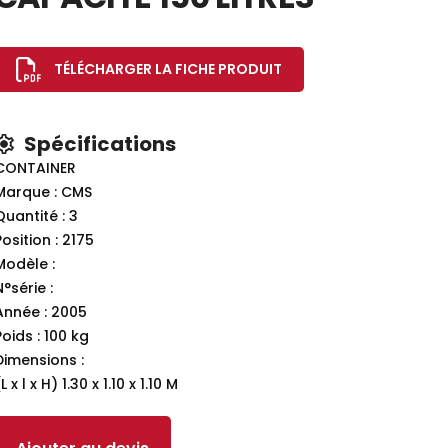
TÉLÉCHARGER LA FICHE PRODUIT
Spécifications
CONTAINER
Marque : CMS
Quantité : 3
Position : 2175
Modèle :
N°série :
Année : 2005
Poids : 100 kg
Dimensions :
L x l x H) 1.30 x 1.10 x 1.10 M