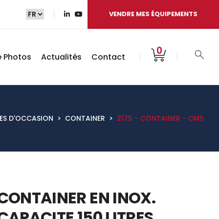
VENDRE MES ÉQUIPEMENTS
0
e Photos
Actualités
Contact
ES D'OCCASION
>
CONTAINER
>
2175 - CONTAINER - CMS
CONTAINER EN INOX.
CAPACITE 150 LITRES