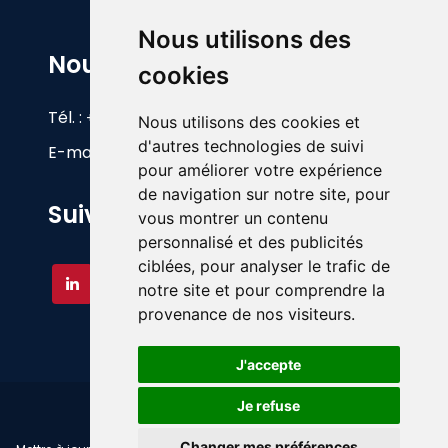
Nous utilisons des
Nous Contacter
cookies
Tél. :
+33(0)1 60 26 83 17
Nous utilisons des cookies et
d'autres technologies de suivi
E-mail :
info@foy.fr
pour améliorer votre expérience
de navigation sur notre site, pour
Suivez-nous
vous montrer un contenu
personnalisé et des publicités
ciblées, pour analyser le trafic de
notre site et pour comprendre la
provenance de nos visiteurs.
J'accepte
©
A.FOY - Matériel d'occasion - 2026
Je refuse
Changer mes préférences