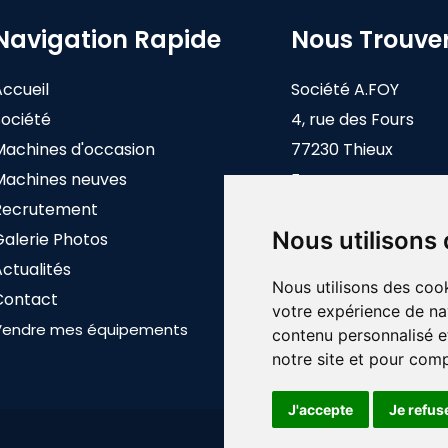
Navigation Rapide
Nous Trouve
Accueil
Société A.FOY
Société
4, rue des Fours
Machines d'occasion
77230 Thieux
Machines neuves
France
Recrutement
Nous utilisons
Galerie Photos
ctualités
Nous utilisons des cook
Contact
votre expérience de na
Vendre mes équipements
contenu personnalisé et
notre site et pour com
J'accepte
Je refus
Mettre à jour