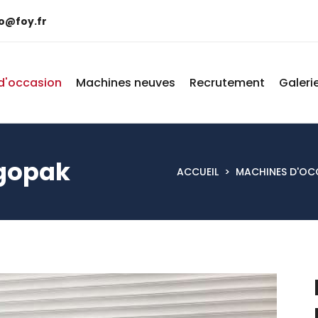
fo@foy.fr
d'occasion
Machines neuves
Recrutement
Galeri
ogopak
ACCUEIL
>
MACHINES D'OC