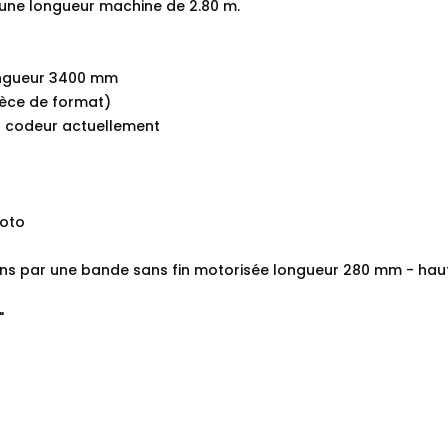
t une longueur machine de 2.80 m.
longueur 3400 mm
ièce de format)
s codeur actuellement
hoto
ons par une bande sans fin motorisée longueur 280 mm - ha
"