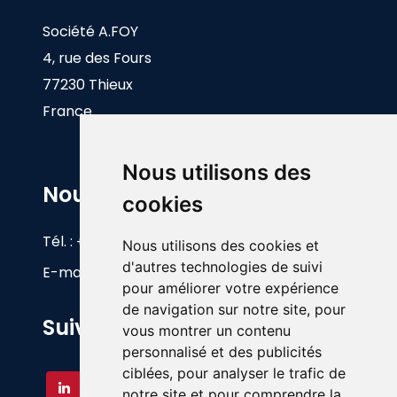
Société A.FOY
4, rue des Fours
77230 Thieux
France
Nous utilisons des
Nous Contacter
cookies
Tél. :
+33(0)1 60 26 83 17
Nous utilisons des cookies et
d'autres technologies de suivi
E-mail :
info@foy.fr
pour améliorer votre expérience
de navigation sur notre site, pour
Suivez-nous
vous montrer un contenu
personnalisé et des publicités
ciblées, pour analyser le trafic de
notre site et pour comprendre la