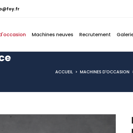
fo@foy.fr
d'occasion
Machines neuves
Recrutement
Galeri
nce
ACCUEIL
>
MACHINES D'OCCASION