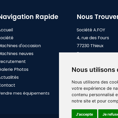
Navigation Rapide
Nous Trouve
Accueil
Société A.FOY
Société
4, rue des Fours
Machines d'occasion
77230 Thieux
Machines neuves
France
Recrutement
Nous utilisons
Galerie Photos
ctualités
Nous utilisons des cook
Contact
votre expérience de na
Vendre mes équipements
contenu personnalisé et
notre site et pour com
J'accepte
Je refus