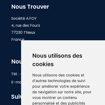
Nous Trouver
Société A.FOY
4, rue des Fours
77230 Thieux
France
Nous utilisons des
Nous Contacter
cookies
Tél. :
+33(0)1 60 26 83 17
Nous utilisons des cookies et
d'autres technologies de suivi
E-mail :
info@foy.fr
pour améliorer votre expérience
de navigation sur notre site, pour
Suivez-nous
vous montrer un contenu
personnalisé et des publicités