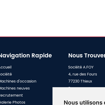
Navigation Rapide
Nous Trouve
Accueil
Société A.FOY
Société
4, rue des Fours
Machines d'occasion
77230 Thieux
Machines neuves
France
Recrutement
Nous utilisons
Galerie Photos