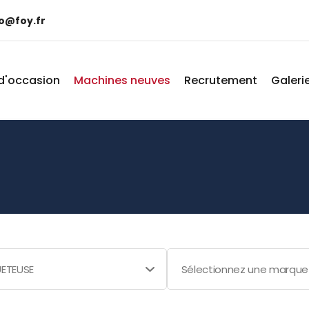
fo@foy.fr
d'occasion
Machines neuves
Recrutement
Galeri