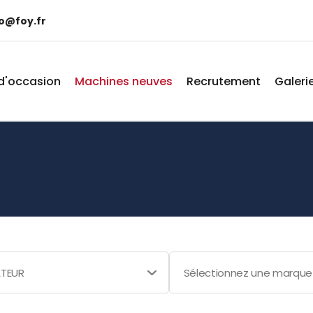
fo@foy.fr
d'occasion
Machines neuves
Recrutement
Galeri