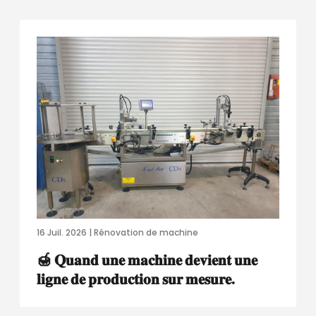
16 Juil. 2026 | Rénovation de machine
🍯 𝐐𝐮𝐚𝐧𝐝 𝐮𝐧𝐞 𝐦𝐚𝐜𝐡𝐢𝐧𝐞 𝐝𝐞𝐯𝐢𝐞𝐧𝐭 𝐮𝐧𝐞
𝐥𝐢𝐠𝐧𝐞 𝐝𝐞 𝐩𝐫𝐨𝐝𝐮𝐜𝐭𝐢𝐨𝐧 𝐬𝐮𝐫 𝐦𝐞𝐬𝐮𝐫𝐞.