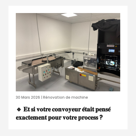
30 Mars 2026 | Rénovation de machine
🔹 𝐄𝐭 𝐬𝐢 𝐯𝐨𝐭𝐫𝐞 𝐜𝐨𝐧𝐯𝐨𝐲𝐞𝐮𝐫 𝐞́𝐭𝐚𝐢𝐭 𝐩𝐞𝐧𝐬𝐞́
𝐞𝐱𝐚𝐜𝐭𝐞𝐦𝐞𝐧𝐭 𝐩𝐨𝐮𝐫 𝐯𝐨𝐭𝐫𝐞 𝐩𝐫𝐨𝐜𝐞𝐬𝐬 ?