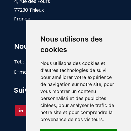
4, rue des Fours
77230 Thieux
France
Nous utilisons des
Nous Contacter
cookies
Tél. :
+33(0)1 60 26 83 17
Nous utilisons des cookies et
d'autres technologies de suivi
E-mail :
info@foy.fr
pour améliorer votre expérience
de navigation sur notre site, pour
Suivez-nous
vous montrer un contenu
personnalisé et des publicités
ciblées, pour analyser le trafic de
notre site et pour comprendre la
provenance de nos visiteurs.